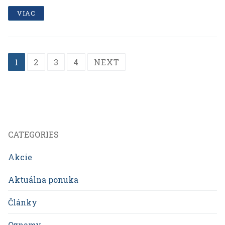
VIAC
Posts
1
2
3
4
NEXT
navigation
CATEGORIES
Akcie
Aktuálna ponuka
Články
Oznamy