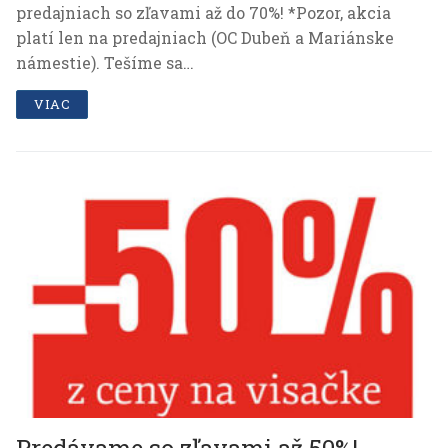
predajniach so zľavami až do 70%! *Pozor, akcia
platí len na predajniach (OC Dubeň a Mariánske
námestie). Tešíme sa…
VIAC
Predávame so zľavami až 50%!