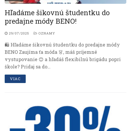
Hľadáme šikovnú študentku do
predajne módy BENO!
29/07/2025
OZNAMY
🛍️ Hľadáme šikovnú študentku do predajne módy
BENO Zaujíma ťa móda 👗, máš príjemné
vystupovanie 😊 a hľadáš flexibilnú brigádu popri
škole? Pridaj sa do…
VIAC