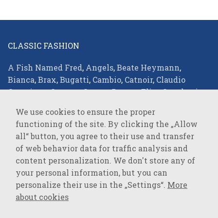
CLASSIC FASHION
A Fish Named Fred
,
Angels
,
Beate Heymann
,
Bianca
,
Brax
,
Bugatti
,
Cambio
,
Catnoir
,
Claudio
Campione
,
Comma
,
Covert
,
Desoto
,
Elisa Cavaletti
,
Eterna
,
Favab
,
Fraas
,
Green Goose
,
JOOP!
,
JOOP!
We use cookies to ensure the proper
JEANS
,
Joseph Ribkoff
,
LALA Berlin
,
Lisa
functioning of the site. By clicking the „Allow
Campione
,
Loevenich
,
Marc Cain
,
Milestone
,
Monari
,
all“ button, you agree to their use and transfer
Oblique
,
Olsen
,
Parami
,
Pierre Cardin
,
R2
of web behavior data for traffic analysis and
Amsterdam
,
Rockandblue
,
Roy Robson
,
Suri Frey
,
content personalization. We don't store any of
Vanguard
,
your personal information, but you can
personalize their use in the „Settings“.
More
SPORTSWEAR
about cookies
Baron Filou
,
Cecil
,
Lerros
,
MAVI Jeans
,
Mustang
,