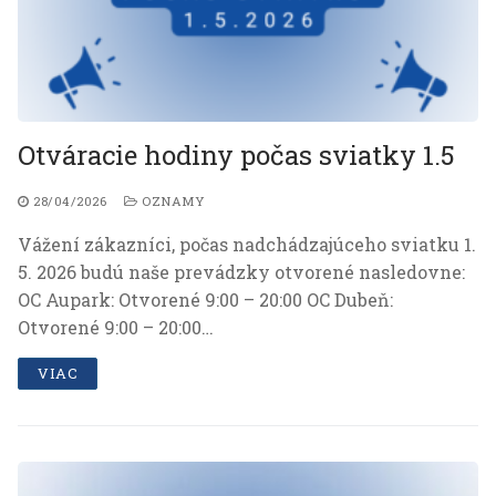
collect
anonymous
data about
traffic on
our website.
Otváracie hodiny počas sviatky 1.5
Personalized
To keep the
28/04/2026
OZNAMY
site running
Vážení zákazníci, počas nadchádzajúceho sviatku 1.
smoothly and
to show you
5. 2026 budú naše prevádzky otvorené nasledovne:
everything as
OC Aupark: Otvorené 9:00 – 20:00 OC Dubeň:
it should.
Otvorené 9:00 – 20:00…
VIAC