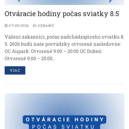
Otváracie hodiny počas sviatky 8.5
07/05/2026
OZNAMY
Vážení zákazníci, počas nadchádzajúceho sviatku 8.
Necessary
5. 2026 budú naše prevádzky otvorené nasledovne:
These
OC Aupark: Otvorené 9:00 – 20:00 OC Dubeň:
cookies are
Otvorené 9:00 – 20:00…
necessary
to ensure
VIAC
the proper
functioning
of the
website.
Analytical
They are
used to