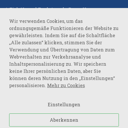
A Fish Named Fred
,
Angels
,
Beate Heymann
,
Bianca
,
Brax
,
Bugatti
,
Cambio
,
Catnoir
,
Claudio
Wir verwenden Cookies, um das
Campione
,
Comma
,
Covert
,
Desoto
,
Elisa Cavaletti
,
ordnungsgemäße Funktionieren der Website zu
Eterna
,
Favab
,
Fraas
,
Green Goose
,
JOOP!
,
JOOP!
gewährleisten. Indem Sie auf die Schaltfläche
JEANS
,
Joseph Ribkoff
,
LALA Berlin
,
Lisa
„Alle zulassen“ klicken, stimmen Sie der
Campione
,
Loevenich
,
Marc Cain
,
Milestone
,
Monari
,
Verwendung und Übertragung von Daten zum
Oblique
,
Olsen
,
Parami
,
Pierre Cardin
,
R2
Webverhalten zur Verkehrsanalyse und
Amsterdam
,
Rockandblue
,
Roy Robson
,
Suri Frey
,
Inhaltspersonalisierung zu. Wir speichern
Vanguard
,
keine Ihrer persönlichen Daten, aber Sie
können deren Nutzung in den „Einstellungen“
SPORTSWEAR
personalisieren.
Mehr zu Cookies
Baron Filou
,
Cecil
,
Lerros
,
MAVI Jeans
,
Mustang
,
Opus
,
OPUS Pants
,
PME Legend
,
s.Oliver
,
s.Oliver QS
,
Einstellungen
Street One
,
Tom Tailor
,
Tom Tailor Denim
,
Wrangler
,
Aberkennen