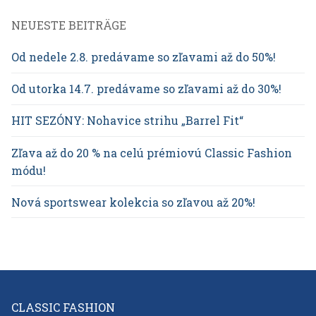
NEUESTE BEITRÄGE
Od nedele 2.8. predávame so zľavami až do 50%!
Od utorka 14.7. predávame so zľavami až do 30%!
HIT SEZÓNY: Nohavice strihu „Barrel Fit“
Zľava až do 20 % na celú prémiovú Classic Fashion
módu!
Nová sportswear kolekcia so zľavou až 20%!
CLASSIC FASHION