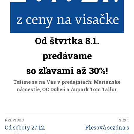
Od štvrtka 8.1.
Notwendig
predávame
Diese Cookies
sind notwendig,
so zľavami až 30%!
um das
ordnungsgemäße
Tešíme sa na Vás v predajniach: Mariánske
Funktionieren
námestie, OC Dubeň a Aupark Tom Tailor.
der Website zu
gewährleisten.
Beitrags-
Analytisch
PREVIOUS
NEXT
Sie werden
Navigation
Previous
Od soboty 27.12.
Next
Plesová sezóna s
verwendet,