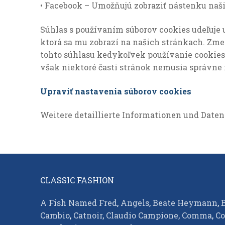
um
• Facebook – Umožňujú zobraziť nástenku naši
anonyme
Daten über
Súhlas s používaním súborov cookies udeľuje u
den Verkehr
ktorá sa mu zobrazí na našich stránkach. Zme
auf unserer
tohto súhlasu kedykoľvek používanie cookies 
Website zu
však niektoré časti stránok nemusia správne 
sammeln.
Upraviť nastavenia súborov cookies
Personalisiert
Damit die
Weitere detaillierte Informationen und Daten
Website
reibungslos
läuft und Ihnen
alles so zeigt,
wie es sollte.
CLASSIC FASHION
A Fish Named Fred
,
Angels
,
Beate Heymann
,
Cambio
,
Catnoir
,
Claudio Campione
,
Comma
,
Co