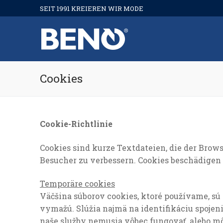
Skip
SEIT 1991 KREIEREN WIR MODE
to
content
Cookies
Cookie-Richtlinie
Cookies sind kurze Textdateien, die der Brow
Besucher zu verbessern. Cookies beschädigen 
Temporäre cookies
Väčšina súborov cookies, ktoré používame, sú 
vymažú. Slúžia najmä na identifikáciu spojen
naše služby nemusia vôbec fungovať, alebo m