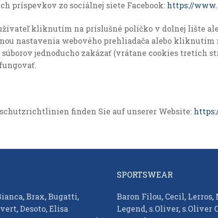
ch príspevkov zo sociálnej siete Facebook:
https://www.
žívateľ kliknutím na príslušné políčko v dolnej lište a
nou nastavenia webového prehliadača alebo kliknutím na
súborov jednoducho zakázať (vrátane cookies tretích st
fungovať.
schutzrichtlinien finden Sie auf unserer Website:
https
SPORTSWEAR
Bianca
,
Brax
,
Bugatti
,
Baron Filou
,
Cecil
,
Lerros
,
vert
,
Desoto
,
Elisa
Legend
,
s.Oliver
,
s.Oliver 