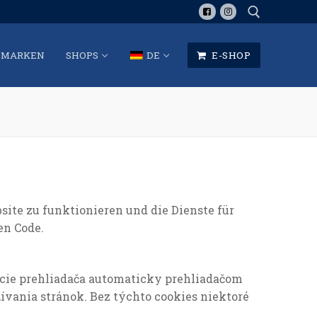
MARKEN
SHOPS
DE
E-SHOP
Suche:
site zu funktionieren und die Dienste für
en Code.
elácie prehliadača automaticky prehliadačom
ívania stránok. Bez týchto cookies niektoré