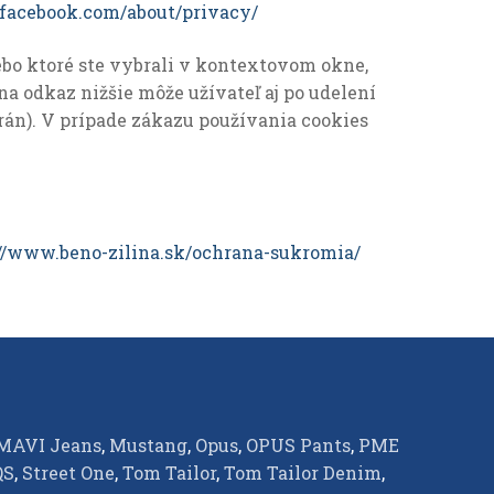
facebook.com/about/privacy/
lebo ktoré ste vybrali v kontextovom okne,
 odkaz nižšie môže užívateľ aj po udelení
rán). V prípade zákazu používania cookies
://www.beno-zilina.sk/ochrana-sukromia/
MAVI Jeans
,
Mustang
,
Opus
,
OPUS Pants
,
PME
QS
,
Street One
,
Tom Tailor
,
Tom Tailor Denim
,