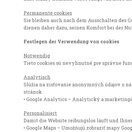
Permanente cookies
Sie bleiben auch nach dem Ausschalten des C
dienen daher dazu, seinen Komfort bei der Nu
Festlegen der Verwendung von cookies
Notwendig
Notwendig
Diese Cookies
Tieto cookies sú nevyhnutné pre správne fung
sind notwendig,
um das
Analytisch
ordnungsgemäße
Funktionieren
Slúžia na zisťovanie anonymných údajov o ná
der Website zu
stránok.
gewährleisten.
• Google Analytics – Analytický a marketing
Personalisiert
Analytisch
Damit die Website reibungslos läuft und Ihnen a
Sie werden
• Google Maps – Umožňujú zobraziť mapy Googl
verwendet,