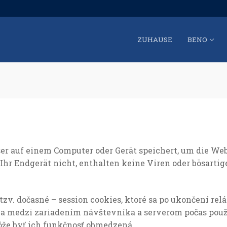
ZUHAUSE
BENO
ser auf einem Computer oder Gerät speichert, um die Web
Ihr Endgerät nicht, enthalten keine Viren oder bösartig
tzv. dočasné – session cookies, ktoré sa po ukončení r
ia medzi zariadením návštevníka a serverom počas použ
ôže byť ich funkčnosť obmedzená.