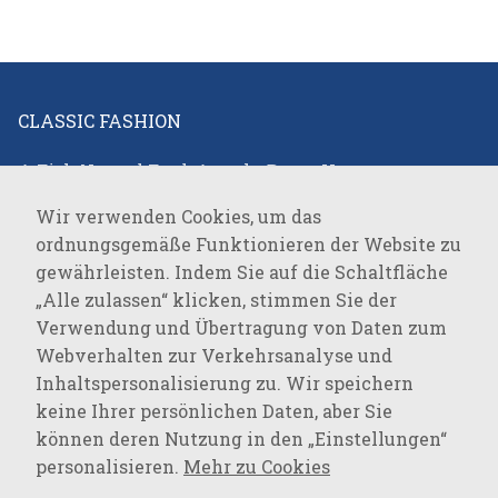
CLASSIC FASHION
A Fish Named Fred
,
Angels
,
Beate Heymann
,
Notwendig
Bianca
,
Brax
,
Bugatti
,
Cambio
,
Catnoir
,
Claudio
Wir verwenden Cookies, um das
Diese Cookies
Campione
,
Comma
,
Covert
,
Desoto
,
Elisa Cavaletti
,
ordnungsgemäße Funktionieren der Website zu
sind notwendig,
Eterna
,
Favab
,
Fraas
,
Green Goose
,
JOOP!
,
JOOP!
um das
gewährleisten. Indem Sie auf die Schaltfläche
JEANS
,
Joseph Ribkoff
,
LALA Berlin
,
Lisa
ordnungsgemäße
„Alle zulassen“ klicken, stimmen Sie der
Campione
,
Loevenich
,
Marc Cain
,
Milestone
,
Monari
,
Funktionieren
Verwendung und Übertragung von Daten zum
Oblique
,
Olsen
,
Parami
,
Pierre Cardin
,
R2
der Website zu
Webverhalten zur Verkehrsanalyse und
gewährleisten.
Amsterdam
,
Rockandblue
,
Roy Robson
,
Suri Frey
,
Inhaltspersonalisierung zu. Wir speichern
Vanguard
,
keine Ihrer persönlichen Daten, aber Sie
Analytisch
können deren Nutzung in den „Einstellungen“
SPORTSWEAR
Sie werden
personalisieren.
Mehr zu Cookies
verwendet,