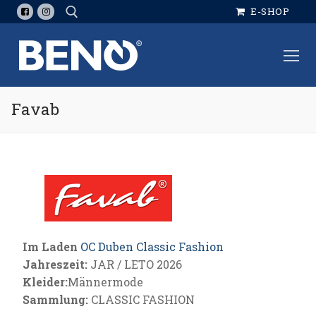
Skip
E-SHOP
to
content
Suche:
Favab
Im Laden
OC Duben Classic Fashion
Jahreszeit:
JAR / LETO 2026
Kleider:
Männermode
Sammlung:
CLASSIC FASHION