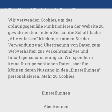
A Fish Named Fred
,
Angels
,
Beate Heymann
,
Bianca
,
Brax
,
Bugatti
,
Cambio
,
Catnoir
,
Claudio
Wir verwenden Cookies, um das
Campione
,
Comma
,
Covert
,
Desoto
,
Elisa Cavaletti
,
ordnungsgemäße Funktionieren der Website zu
Eterna
,
Favab
,
Fraas
,
Green Goose
,
JOOP!
,
JOOP!
gewährleisten. Indem Sie auf die Schaltfläche
JEANS
,
Joseph Ribkoff
,
LALA Berlin
,
Lisa
„Alle zulassen“ klicken, stimmen Sie der
Campione
,
Loevenich
,
Marc Cain
,
Milestone
,
Monari
,
Verwendung und Übertragung von Daten zum
Oblique
,
Olsen
,
Parami
,
Pierre Cardin
,
R2
Webverhalten zur Verkehrsanalyse und
Amsterdam
,
Rockandblue
,
Roy Robson
,
Suri Frey
,
Inhaltspersonalisierung zu. Wir speichern
Vanguard
,
keine Ihrer persönlichen Daten, aber Sie
können deren Nutzung in den „Einstellungen“
SPORTSWEAR
personalisieren.
Mehr zu Cookies
Baron Filou
,
Cecil
,
Lerros
,
MAVI Jeans
,
Mustang
,
Opus
,
OPUS Pants
,
PME Legend
,
s.Oliver
,
s.Oliver QS
,
Einstellungen
Street One
,
Tom Tailor
,
Tom Tailor Denim
,
Wrangler
,
Aberkennen