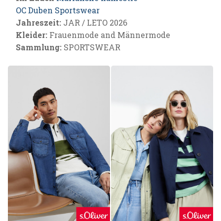
OC Duben Sportswear
Jahreszeit:
JAR / LETO 2026
Kleider:
Frauenmode and Männermode
Sammlung:
SPORTSWEAR
Notwendig
Diese Cookies
sind notwendig,
um das
ordnungsgemäße
Funktionieren
der Website zu
gewährleisten.
Analytisch
Sie werden
verwendet,