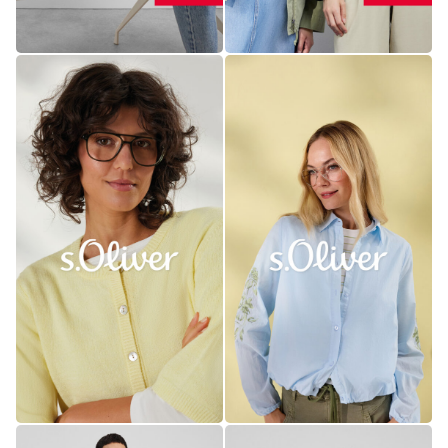
um
anonyme
Daten über
den Verkehr
auf unserer
Website zu
sammeln.
Personalisiert
Damit die
Website
reibungslos
läuft und Ihnen
alles so zeigt,
wie es sollte.