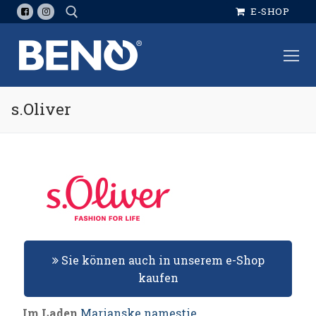
Skip
E-SHOP
to
content
Suche:
s.Oliver
Sie können auch in unserem e-Shop
kaufen
Im Laden
Marianske namestie