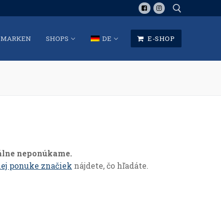
MARKEN
SHOPS
DE
E-SHOP
Suche:
álne neponúkame.
ej ponuke značiek
nájdete, čo hľadáte.