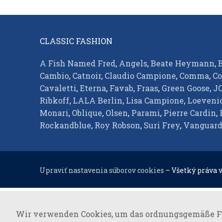
CLASSIC FASHION
A Fish Named Fred
,
Angels
,
Beate Heymann
,
Cambio
,
Catnoir
,
Claudio Campione
,
Comma
,
Co
Notwendig
Cavaletti
,
Eterna
,
Favab
,
Fraas
,
Green Goose
,
J
Diese Cookies
Ribkoff
,
LALA Berlin
,
Lisa Campione
,
Loeveni
sind notwendig,
Monari
,
Oblique
,
Olsen
,
Parami
,
Pierre Cardin
,
um das
Rockandblue
,
Roy Robson
,
Suri Frey
,
Vanguar
ordnungsgemäße
Funktionieren
der Website zu
gewährleisten.
Upraviť nastavenia súborov cookies
– Všetký práva 
Analytisch
Sie werden
Wir verwenden Cookies, um das ordnungsgemäße Fu
verwendet,