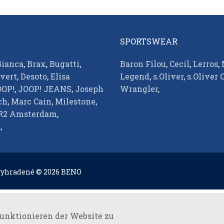
SPORTSWEAR
Bianca
,
Brax
,
Bugatti
,
Baron Filou
,
Cecil
,
Lerros
,
vert
,
Desoto
,
Elisa
Legend
,
s.Oliver
,
s.Oliver 
OOP!
,
JOOP! JEANS
,
Joseph
Wrangler
,
ch
,
Marc Cain
,
Milestone
,
R2 Amsterdam
,
d
,
vyhradené © 2026 BENO
nktionieren der Website zu