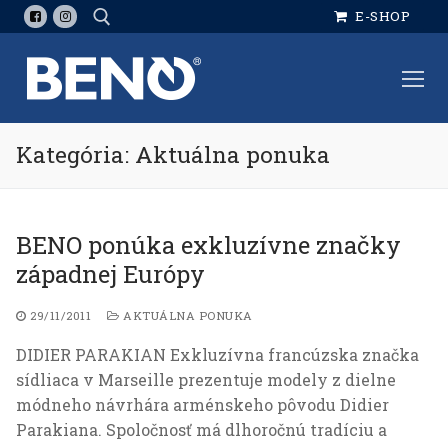
Preskočiť
E-SHOP
na
obsah
Hľadať:
Kategória: Aktuálna ponuka
BENO ponúka exkluzívne značky
západnej Európy
29/11/2011
AKTUÁLNA PONUKA
DIDIER PARAKIAN Exkluzívna francúzska značka
sídliaca v Marseille prezentuje modely z dielne
módneho návrhára arménskeho pôvodu Didier
Parakiana. Spoločnosť má dlhoročnú tradíciu a