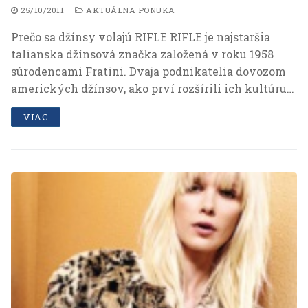
návštevnosti
25/10/2011
AKTUÁLNA PONUKA
nášho webu.
Prečo sa džínsy volajú RIFLE RIFLE je najstaršia
talianska džínsová značka založená v roku 1958
Personalizačné
súrodencami Fratini. Dvaja podnikatelia dovozom
Aby stránky
amerických džínsov, ako prví rozšírili ich kultúru…
fungovali plynule
a zobrazovalo sa
VIAC
vám všetko tak,
ako má.