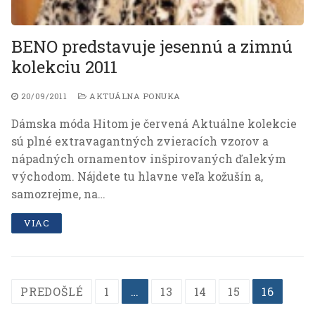
BENO predstavuje jesennú a zimnú
kolekciu 2011
20/09/2011
AKTUÁLNA PONUKA
Dámska móda Hitom je červená Aktuálne kolekcie
sú plné extravagantných zvieracích vzorov a
nápadných ornamentov inšpirovaných ďalekým
východom. Nájdete tu hlavne veľa kožušín a,
samozrejme, na…
VIAC
Navigácia
PREDOŠLÉ
1
…
13
14
15
16
v