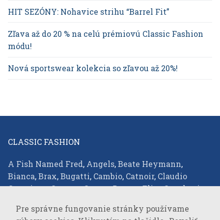
HIT SEZÓNY: Nohavice strihu “Barrel Fit”
Zľava až do 20 % na celú prémiovú Classic Fashion
módu!
Nová sportswear kolekcia so zľavou až 20%!
CLASSIC FASHION
A Fish Named Fred
,
Angels
,
Beate Heymann
,
Bianca
,
Brax
,
Bugatti
,
Cambio
,
Catnoir
,
Claudio
Campione
,
Comma
,
Covert
,
Desoto
,
Elisa Cavaletti
,
Eterna
,
Favab
,
Fraas
,
Green Goose
,
JOOP!
,
JOOP!
Pre správne fungovanie stránky používame
JEANS
,
Joseph Ribkoff
,
LALA Berlin
,
Lisa