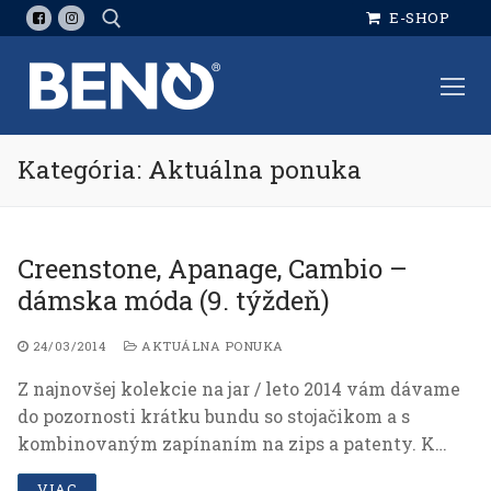
Preskočiť
E-SHOP
na
obsah
Hľadať:
Kategória: Aktuálna ponuka
Creenstone, Apanage, Cambio –
dámska móda (9. týždeň)
24/03/2014
AKTUÁLNA PONUKA
Z najnovšej kolekcie na jar / leto 2014 vám dávame
do pozornosti krátku bundu so stojačikom a s
kombinovaným zapínaním na zips a patenty. K…
VIAC