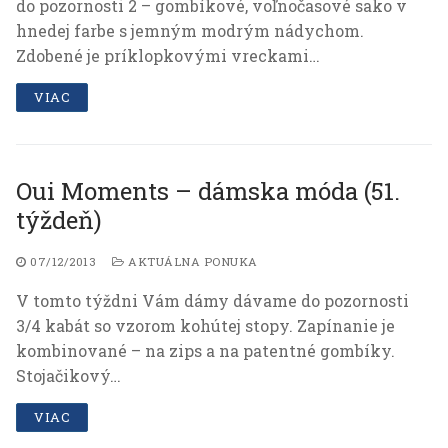
do pozornosti 2 – gombíkové, voľnočasové sako v
hnedej farbe s jemným modrým nádychom.
Zdobené je príklopkovými vreckami…
VIAC
Oui Moments – dámska móda (51.
týždeň)
07/12/2013
AKTUÁLNA PONUKA
V tomto týždni Vám dámy dávame do pozornosti
3/4 kabát so vzorom kohútej stopy. Zapínanie je
kombinované – na zips a na patentné gombíky.
Stojačikový…
VIAC