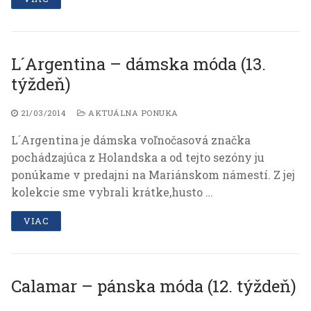
L´Argentina – dámska móda (13.
týždeň)
Nevyhnutné
Tieto cookies
21/03/2014
AKTUÁLNA PONUKA
sú
nevyhnutné
L´Argentina je dámska voľnočasová značka
pre správne
pochádzajúca z Holandska a od tejto sezóny ju
fungovanie a
ponúkame v predajni na Mariánskom námestí. Z jej
zobrazovanie
webu.
kolekcie sme vybrali krátke,husto …
VIAC
Analytické
Slúžia na
zisťovanie
Calamar – pánska móda (12. týždeň)
anonymných
údajov o