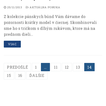
25/11/2013
AKTUÁLNA PONUKA
Z kolekcie pánskych búnd Vám dávame do
pozornosti krátky model v čiernej. Skombinovali
sme ho s tričkom s dlhým rukávom, ktore má na
prednom dieli…
VIAC
Navigácia
PREDOŠLÉ
1
…
11
12
13
14
v
15
16
ĎALŠIE
článkoch