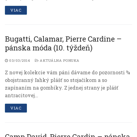
VIAC
Bugatti, Calamar, Pierre Cardine –
pánska móda (10. týždeň)
03/03/2014
AKTUÁLNA PONUKA
Z novej kolekcie vám páni dávame do pozornosti ¾
obojstranný ľahký plášť so stojačikom a so
zapínaním na gombíky. Z jednej strany je plášť
antracitovej…
VIAC
Camp David, Pierre Cardin – pánska