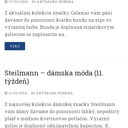
návštevnosti
17/03/2014
AKTUÁLNA PONUKA
nášho webu.
Z aktuálnej kolekcie značky Calamar vám páni
dávame do pozornosti krátku bundu na zips vo
Personalizačné
výraznej farbe. Bunda je doplnená stojačikovým
Aby stránky
golierom so zapínaním na…
fungovali plynule
a zobrazovalo sa
VIAC
vám všetko tak,
ako má.
Steilmann – dámska móda (11.
týždeň)
11/03/2014
AKTUÁLNA PONUKA
Z najnovšej kolekcie dámskej značky Steilmann
vám dámy dávame do pozornosti ľahký, nepodšitý
plášť s módnou kvetinovou potlačou. Výrazný
golier je doplnený odnímateľnou kapucňou. K…