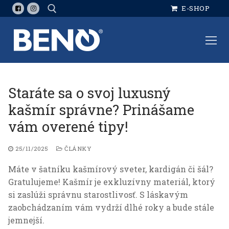
Preskočiť
E-SHOP
na
obsah
Hľadať:
Staráte sa o svoj luxusný
kašmír správne? Prinášame
vám overené tipy!
25/11/2025
ČLÁNKY
Máte v šatníku kašmírový sveter, kardigán či šál?
Gratulujeme! Kašmír je exkluzívny materiál, ktorý
si zaslúži správnu starostlivosť. S láskavým
zaobchádzaním vám vydrží dlhé roky a bude stále
jemnejší.