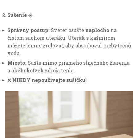
Sušenie
☀️
Správny postup:
Sveter osušte
naplocho
na
čistom suchom uteráku. Uterák s kašmírom
môžete jemne zrolovať, aby absorboval prebytočnú
vodu.
Miesto:
Sušte mimo priameho slnečného žiarenia
a akéhokoľvek zdroja tepla.
❌
NIKDY nepoužívajte sušičku!