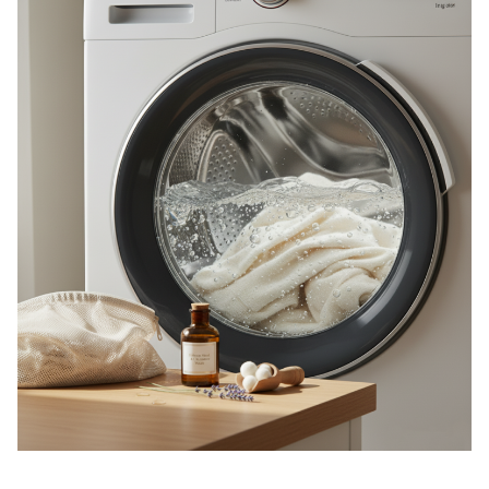
návštevnosti
nášho webu.
Personalizačné
Aby stránky
fungovali plynule
a zobrazovalo sa
vám všetko tak,
ako má.