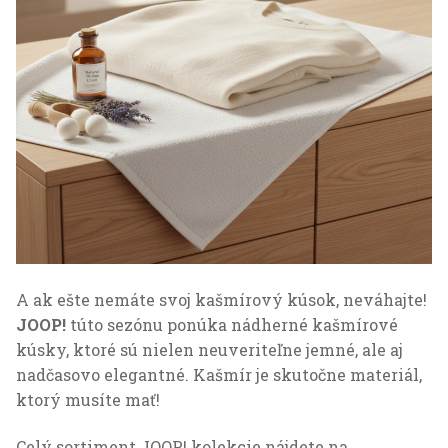
A ak ešte nemáte svoj kašmírový kúsok, neváhajte!
JOOP!
túto sezónu ponúka nádherné kašmírové
kúsky, ktoré sú nielen neuveriteľne jemné, ale aj
nadčasovo elegantné. Kašmír je skutočne materiál,
ktorý musíte mať!
Celý sortiment JOOP! kolekcie nájdete na