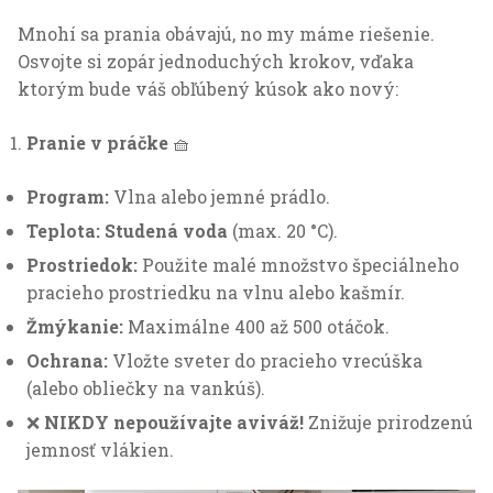
Mnohí sa prania obávajú, no my máme riešenie.
Osvojte si zopár jednoduchých krokov, vďaka
ktorým bude váš obľúbený kúsok ako nový:
Nevyhnutné
Pranie v práčke
🧺
Tieto cookies
sú
Program:
Vlna alebo jemné prádlo.
nevyhnutné
Teplota:
Studená voda
(max. 20 °C).
pre správne
fungovanie a
Prostriedok:
Použite malé množstvo špeciálneho
zobrazovanie
pracieho prostriedku na vlnu alebo kašmír.
webu.
Žmýkanie:
Maximálne 400 až 500 otáčok.
Ochrana:
Vložte sveter do pracieho vrecúška
Analytické
(alebo obliečky na vankúš).
Slúžia na
❌
NIKDY nepoužívajte aviváž!
Znižuje prirodzenú
zisťovanie
anonymných
jemnosť vlákien.
údajov o