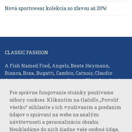
Nová sportswear kolekcia so zľavou až 20%!
CLASSIC FASHION
A Fish Named Fred
,
Angels
,
Beate Heymann
,
Bianca
,
Brax
,
Bugatti
,
Cambio
,
Catnoir
,
Claudio
Campione
,
Comma
,
Covert
,
Desoto
,
Elisa Cavaletti
,
Eterna
,
Favab
,
Fraas
,
Green Goose
,
JOOP!
,
JOOP!
Pre správne fungovanie stránky používame
JEANS
,
Joseph Ribkoff
,
LALA Berlin
,
Lisa
súbory cookies. Kliknutím na tlačidlo „Povoliť
Campione
,
Loevenich
,
Marc Cain
,
Milestone
,
Monari
,
všetko“ súhlasíte s ich využívaním a predaním
Oblique
,
Olsen
,
Parami
,
Pierre Cardin
,
R2
údajov o správaní na webe na analýzu
Amsterdam
,
Rockandblue
,
Roy Robson
,
Suri Frey
,
návštevnosti a personalizáciu obsahu.
Vanguard
,
Neukladáme do nich žiadne vaše osobné údaje,