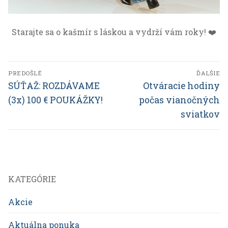
Starajte sa o kašmír s láskou a vydrží vám roky! ❤️
Navigácia
PREDOŠLÉ
ĎALŠIE
v
Predchádzajúci
SÚŤAŽ: ROZDÁVAME
Ďalší
Otváracie hodiny
článok:
článok:
článku
(3x) 100 € POUKÁŽKY!
počas vianočných
sviatkov
KATEGÓRIE
Akcie
Aktuálna ponuka