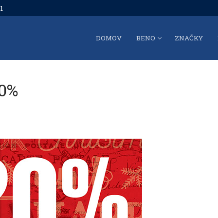
1
DOMOV
BENO
ZNAČKY
20%