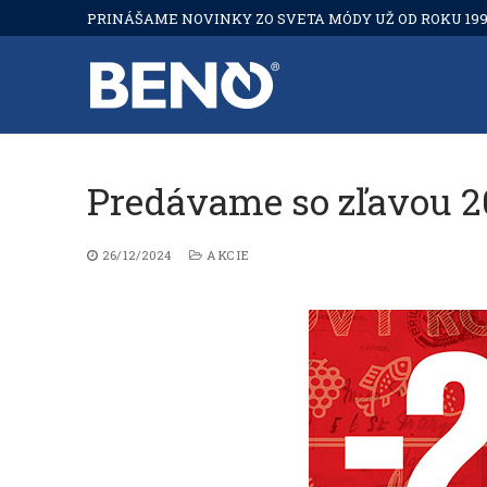
Preskočiť
PRINÁŠAME NOVINKY ZO SVETA MÓDY UŽ OD ROKU 199
na
obsah
Predávame so zľavou 
26/12/2024
AKCIE