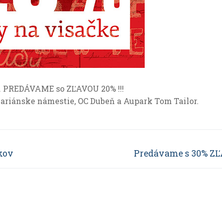
2. PREDÁVAME so ZĽAVOU 20% !!!
Mariánske námestie, OC Dubeň a Aupark Tom Tailor.
kov
Ďalší
Predávame s 30% Z
článok: