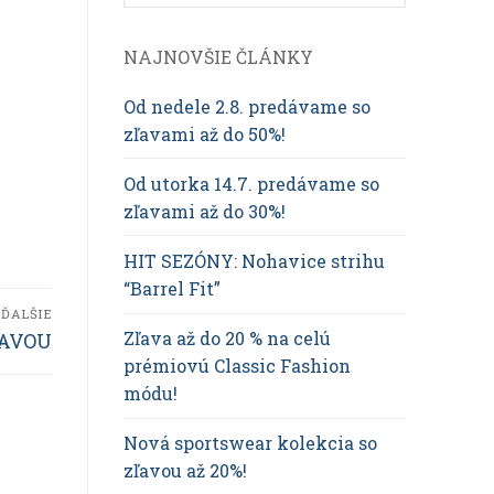
NAJNOVŠIE ČLÁNKY
Od nedele 2.8. predávame so
zľavami až do 50%!
Od utorka 14.7. predávame so
zľavami až do 30%!
HIT SEZÓNY: Nohavice strihu
“Barrel Fit”
ĎALŠIE
Zľava až do 20 % na celú
ĽAVOU
prémiovú Classic Fashion
módu!
Nová sportswear kolekcia so
zľavou až 20%!