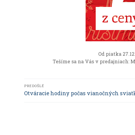
Nevyhnutné
Tieto cookies
sú
Od piatka 27.1
nevyhnutné
Tešíme sa na Vás v predajniach: 
pre správne
fungovanie a
zobrazovanie
Navigácia
webu.
PREDOŠLÉ
Predchádzajúci
Otváracie hodiny počas vianočných sviat
v
článok:
Analytické
článku
Slúžia na
zisťovanie
anonymných
údajov o