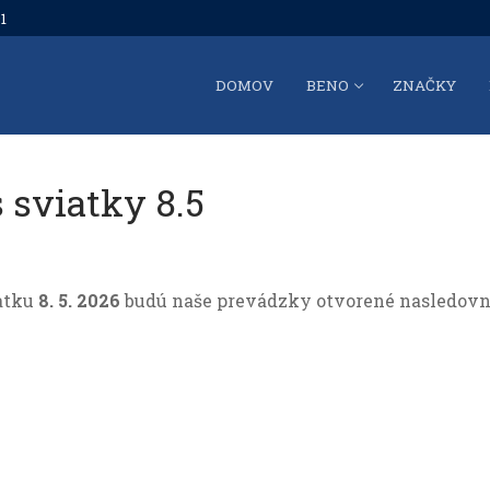
1
DOMOV
BENO
ZNAČKY
 sviatky 8.5
iatku
8
. 5. 2026
budú naše prevádzky otvorené nasledovn