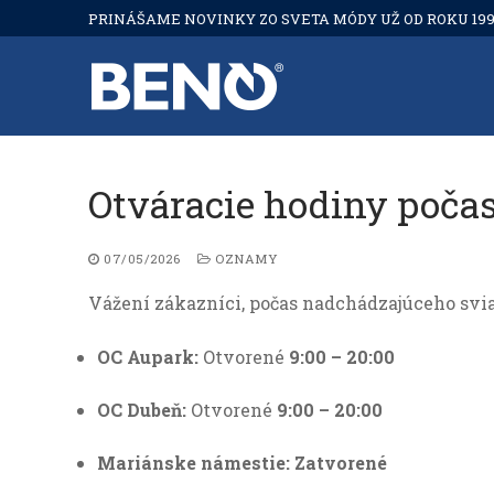
Preskočiť
PRINÁŠAME NOVINKY ZO SVETA MÓDY UŽ OD ROKU 199
na
obsah
Otváracie hodiny počas
07/05/2026
OZNAMY
Vážení zákazníci, počas nadchádzajúceho sv
OC Aupark:
Otvorené
9:00 – 20:00
OC Dubeň:
Otvorené
9:00 – 20:00
Mariánske námestie:
Zatvorené