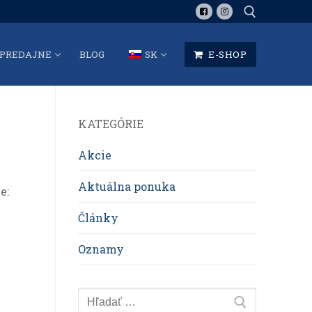
PREDAJNE
BLOG
SK
E-SHOP
Hľadať:
KATEGÓRIE
Akcie
Aktuálna ponuka
e:
Články
Oznamy
Hľadať: