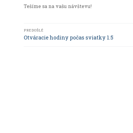
Tešíme sa na vašu návštevu!
Navigácia
PREDOŠLÉ
Predchádzajúci
Otváracie hodiny počas sviatky 1.5
Nevyhnutné
v
Tieto cookies
článok:
článku
sú
nevyhnutné
pre správne
fungovanie a
zobrazovanie
webu.
Analytické
Slúžia na
zisťovanie
anonymných
údajov o