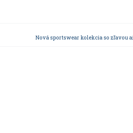
Ďalší
Nová sportswear kolekcia so zľavou a
článok: